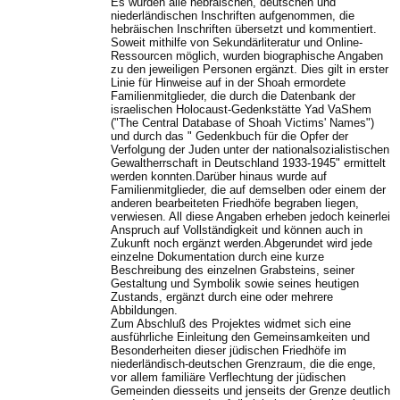
Es wurden alle hebräischen, deutschen und
niederländischen Inschriften aufgenommen, die
hebräischen Inschriften übersetzt und kommentiert.
Soweit mithilfe von Sekundärliteratur und Online-
Ressourcen möglich, wurden biographische Angaben
zu den jeweiligen Personen ergänzt. Dies gilt in erster
Linie für Hinweise auf in der Shoah ermordete
Familienmitglieder, die durch die Datenbank der
israelischen Holocaust-Gedenkstätte Yad VaShem
("The Central Database of Shoah Victims' Names")
und durch das " Gedenkbuch für die Opfer der
Verfolgung der Juden unter der nationalsozialistischen
Gewaltherrschaft in Deutschland 1933-1945" ermittelt
werden konnten.Darüber hinaus wurde auf
Familienmitglieder, die auf demselben oder einem der
anderen bearbeiteten Friedhöfe begraben liegen,
verwiesen. All diese Angaben erheben jedoch keinerlei
Anspruch auf Vollständigkeit und können auch in
Zukunft noch ergänzt werden.Abgerundet wird jede
einzelne Dokumentation durch eine kurze
Beschreibung des einzelnen Grabsteins, seiner
Gestaltung und Symbolik sowie seines heutigen
Zustands, ergänzt durch eine oder mehrere
Abbildungen.
Zum Abschluß des Projektes widmet sich eine
ausführliche Einleitung den Gemeinsamkeiten und
Besonderheiten dieser jüdischen Friedhöfe im
niederländisch-deutschen Grenzraum, die die enge,
vor allem familiäre Verflechtung der jüdischen
Gemeinden diesseits und jenseits der Grenze deutlich