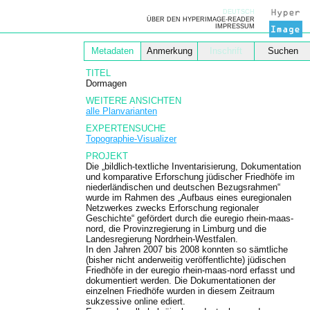
DEUTSCH
ÜBER DEN HYPERIMAGE-READER
IMPRESSUM
Metadaten
Anmerkung
Inschrift
Suchen
TITEL
Dormagen
WEITERE ANSICHTEN
alle Planvarianten
EXPERTENSUCHE
Topographie-Visualizer
PROJEKT
Die „bildlich-textliche Inventarisierung, Dokumentation
und komparative Erforschung jüdischer Friedhöfe im
niederländischen und deutschen Bezugsrahmen“
wurde im Rahmen des „Aufbaus eines euregionalen
Netzwerkes zwecks Erforschung regionaler
Geschichte“ gefördert durch die euregio rhein-maas-
nord, die Provinzregierung in Limburg und die
Landesregierung Nordrhein-Westfalen.
In den Jahren 2007 bis 2008 konnten so sämtliche
(bisher nicht anderweitig veröffentlichte) jüdischen
Friedhöfe in der euregio rhein-maas-nord erfasst und
dokumentiert werden. Die Dokumentationen der
einzelnen Friedhöfe wurden in diesem Zeitraum
sukzessive online ediert.