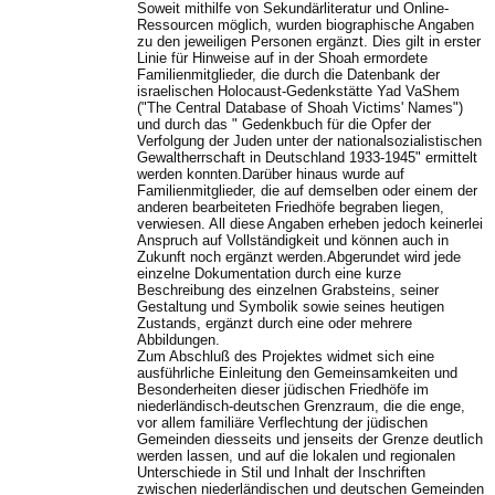
Soweit mithilfe von Sekundärliteratur und Online-
Ressourcen möglich, wurden biographische Angaben
zu den jeweiligen Personen ergänzt. Dies gilt in erster
Linie für Hinweise auf in der Shoah ermordete
Familienmitglieder, die durch die Datenbank der
israelischen Holocaust-Gedenkstätte Yad VaShem
("The Central Database of Shoah Victims' Names")
und durch das " Gedenkbuch für die Opfer der
Verfolgung der Juden unter der nationalsozialistischen
Gewaltherrschaft in Deutschland 1933-1945" ermittelt
werden konnten.Darüber hinaus wurde auf
Familienmitglieder, die auf demselben oder einem der
anderen bearbeiteten Friedhöfe begraben liegen,
verwiesen. All diese Angaben erheben jedoch keinerlei
Anspruch auf Vollständigkeit und können auch in
Zukunft noch ergänzt werden.Abgerundet wird jede
einzelne Dokumentation durch eine kurze
Beschreibung des einzelnen Grabsteins, seiner
Gestaltung und Symbolik sowie seines heutigen
Zustands, ergänzt durch eine oder mehrere
Abbildungen.
Zum Abschluß des Projektes widmet sich eine
ausführliche Einleitung den Gemeinsamkeiten und
Besonderheiten dieser jüdischen Friedhöfe im
niederländisch-deutschen Grenzraum, die die enge,
vor allem familiäre Verflechtung der jüdischen
Gemeinden diesseits und jenseits der Grenze deutlich
werden lassen, und auf die lokalen und regionalen
Unterschiede in Stil und Inhalt der Inschriften
zwischen niederländischen und deutschen Gemeinden