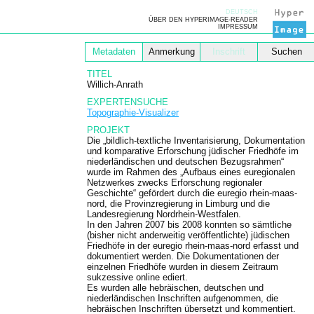
DEUTSCH
ÜBER DEN HYPERIMAGE-READER
IMPRESSUM
Metadaten
Anmerkung
Inschrift
Suchen
TITEL
Willich-Anrath
EXPERTENSUCHE
Topographie-Visualizer
PROJEKT
Die „bildlich-textliche Inventarisierung, Dokumentation
und komparative Erforschung jüdischer Friedhöfe im
niederländischen und deutschen Bezugsrahmen“
wurde im Rahmen des „Aufbaus eines euregionalen
Netzwerkes zwecks Erforschung regionaler
Geschichte“ gefördert durch die euregio rhein-maas-
nord, die Provinzregierung in Limburg und die
Landesregierung Nordrhein-Westfalen.
In den Jahren 2007 bis 2008 konnten so sämtliche
(bisher nicht anderweitig veröffentlichte) jüdischen
Friedhöfe in der euregio rhein-maas-nord erfasst und
dokumentiert werden. Die Dokumentationen der
einzelnen Friedhöfe wurden in diesem Zeitraum
sukzessive online ediert.
Es wurden alle hebräischen, deutschen und
niederländischen Inschriften aufgenommen, die
hebräischen Inschriften übersetzt und kommentiert.